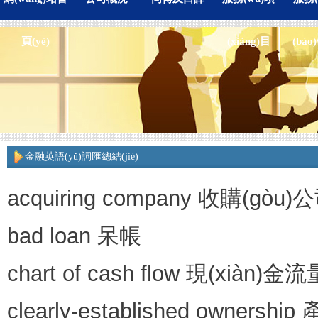
頁(yè)
(xiàng)目
(bào)
金融英語(yǔ)詞匯總結(jié)
acquiring company 收購(gòu)
bad loan 呆帳
chart of cash flow 現(xiàn)金
clearly-established ownershi