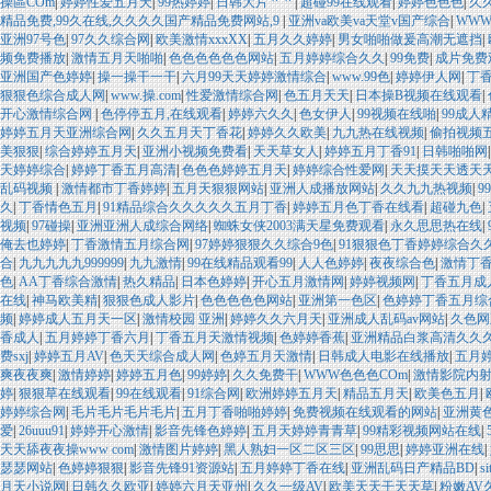
操區COm
|
婷婷性爱五月天
|
99热婷婷
|
日韩大片艹艹
|
超碰99在线观看
|
婷婷色色色
|
久
精品免费,99久在线,久久久久国产精品免费网站,9
|
亚洲va欧美va天堂v国产综合
|
WWW
亚洲97号色
|
97久久综合网
|
欧美激情xxxXX
|
五月久久婷婷
|
男女啪啪做爰高潮无遮挡
|
频免费播放
|
激情五月天啪啪
|
色色色色色色网站
|
五月婷婷综合久久
|
99免费
|
成片免费
亚洲国产色婷婷
|
操一操干一干
|
六月99天天婷婷激情综合
|
www.99色
|
婷婷伊人网
|
丁
狠狠色综合成人网
|
www.操.com
|
性爱激情综合网
|
色五月天天
|
日本操B视频在线观看
|
开心激情综合网
|
色停停五月,在线观看
|
婷婷六久久
|
色女伊人
|
99视频在线啪
|
99成人
婷婷五月天亚洲综合网
|
久久五月天丁香花
|
婷婷久久欧美
|
九九热在线视频
|
偷拍视频
美狠狠
|
综合婷婷五月天
|
亚洲小视频免费看
|
天天草女人
|
婷婷五月丁香91
|
日韩啪啪网
天婷婷综合
|
婷婷丁香五月高清
|
色色色婷婷五月天
|
婷婷综合性爱网
|
天天摸天天透天
乱码视频
|
激情都市丁香婷婷
|
五月天狠狠网站
|
亚洲人成播放网站
|
久久九九热视频
|
9
久
|
丁香情色五月
|
91精品综合久久久久久五月丁香
|
婷婷五月色丁香在线看
|
超碰九色
|
视频
|
97碰操
|
亚洲亚洲人成综合网络
|
蜘蛛女侠2003满天星免费观看
|
永久思思热在线
|
俺去也婷婷
|
丁香激情五月综合网
|
97婷婷狠狠久久综合9色
|
91狠狠色丁香婷婷综合
合
|
九九九九九999999
|
九九激情
|
99在线精品观看99
|
人人色婷婷
|
夜夜综合色
|
激情丁
色
|
AA丁香综合激情
|
热久精品
|
日本色婷婷
|
开心五月激情网
|
婷婷视频网
|
丁香五月成
在线
|
神马欧美精
|
狠狠色成人影片
|
色色色色色网站
|
亚洲第一色区
|
色婷婷丁香五月综
频
|
婷婷成人五月天一区
|
激情校园 亚洲
|
婷婷久久六月天
|
亚洲成人乱码av网站
|
久色网
香成人
|
五月婷婷丁香六月
|
丁香五月天激情视频
|
色婷婷香蕉
|
亚洲精品白浆高清久久
费sxj
|
婷婷五月AV
|
色天天综合成人网
|
色婷五月天激情
|
日韩成人电影在线播放
|
五月
爽夜夜爽
|
激情婷婷
|
婷婷五月色
|
99婷婷
|
久久免费干
|
WWW色色色COm
|
激情影院内
婷
|
狠狠草在线观看
|
99在线观看
|
91综合网
|
欧洲婷婷五月天
|
精品五月天
|
欧美色五月
|
婷婷综合网
|
毛片毛片毛片毛片
|
五月丁香啪啪婷婷
|
免费视频在线观看的网站
|
亚洲黄
爱
|
26uuu91
|
婷婷开心激情
|
影音先锋色婷婷
|
五月天婷婷青青草
|
99精彩视频网站在线
|
天天舔夜夜操www com
|
激情图片婷婷
|
黑人熟妇一区二区三区
|
99思思
|
婷婷亚洲在线
|
瑟瑟网站
|
色婷婷狠狠
|
影音先锋91资源站
|
五月婷婷丁香在线
|
亚洲乱码日产精品BD
|
s
月天小说网
|
日韩久久欧亚
|
婷婷六月天亚州
|
久久一级AV
|
欧美天天干天天草
|
粉嫩AV