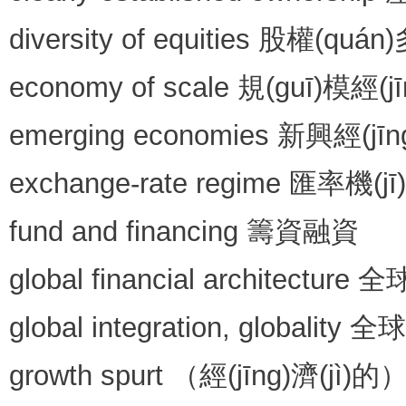
diversity of equities 股權(qu
economy of scale 規(guī)模經(jī
emerging economies 新興經(jīng
exchange-rate regime 匯率機(jī
fund and financing 籌資融資
global financial architectu
global integration, global
growth spurt （經(jīng)濟(jì