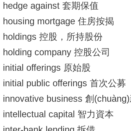
hedge against 套期保值
housing mortgage 住房按揭
holdings 控股，所持股份
holding company 控股公司
initial offerings 原始股
initial public offerings 首次公募
innovative business 創(chuàn
intellectual capital 智力資本
inter-bank lending 拆借