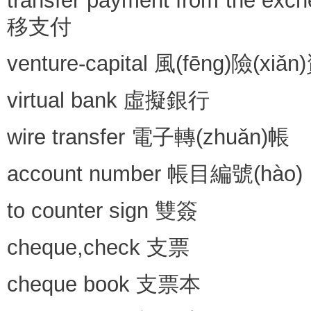
transfer payment from the ex
移支付
venture-capital 風(fēng)險(xiǎ
virtual bank 虛擬銀行
wire transfer 電子轉(zhuǎn)帳
account number 帳目編號(hào)
to counter sign 雙簽
cheque,check 支票
cheque book 支票本