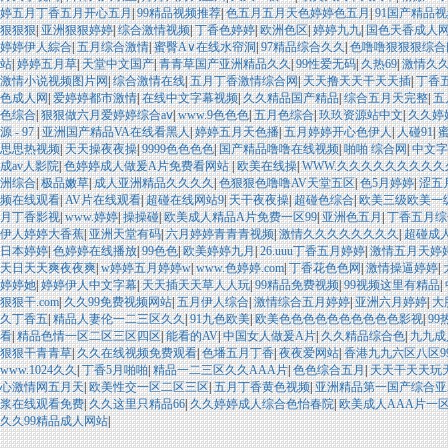
婷五月丁香五月开心五月
|
99精品视频推荐
|
色五月五月天色婷婷色五月
|
91国产精品
狠狠狠
|
亚洲狠狠婷婷
|
综合激情视频
|
丁香色婷婷
|
欧洲色区
|
婷婷九九
|
国色天香成人
婷婷伊人綜合
|
五月综合激情
|
蜜臀A∨在线水帘洞
|
97精品综合久久
|
色噜噜狠狠狠综合
站
|
婷婷五月草
|
天堂中文国产
|
青青草国产亚洲精品久久
|
99性爱无码
|
久热69
|
激情久
激情小说视频图片网
|
综合激情在线
|
五月丁香激情综合网
|
天天撸天天干天天插
|
丁香
色成人网
|
爱婷婷都市激情
|
在线中文字幕视频
|
久久精品国产精品
|
综合五月天完整
|
五
色综合
|
狠狠做六月爱婷婷综合aⅴ
|
www.9色色色
|
五月色综合
|
玖玖资源站中文
|
久久婷
源 - 97
|
亚洲国产精品VA在线看黑人
|
婷婷五月天色播
|
五月婷婷开心色伊人
|
人碰91
|
思思热视频
|
天天操夜夜操
|
9999色色色色
|
国产精品噜噜在线视频
|
啪啪 综合网
|
中文字
成av人影院
|
色婷婷成人做爰A片免费看网站
|
欧美在线操
|
WWW.久久久久久久久久久
洲综合
|
极品嫩草
|
成人亚洲精品久久久久
|
色狠狠色噜噜AV天堂五区
|
色5月婷婷
|
涩五
频在线观看
|
AV片在线观看
|
超碰在线网站9
|
天干夜夜操
|
超碰色综合
|
欧美三级欧美一
月丁香影视
|
www.婷婷
|
操操碰
|
欧美成人精品A片免费一区99
|
亚洲色五月
|
丁香五月综
伊人婷婷大香蕉
|
亚洲天堂有码
|
六月婷婷青青青视频
|
激情久久久久久久久久
|
超碰成
日本婷婷
|
色婷婷在线播放
|
99色色
|
欧美婷婷九月
|
26.uuu丁香五月婷婷
|
激情五月天婷
天日天天爽夜夜爽
|
w婷婷五月婷婷w
|
www.色婷婷.com
|
丁香花色色网
|
激情操逼婷婷
|
婷婷她
|
婷婷伊人中文字幕
|
天天插天天草人人玩
|
99精品免费视频
|
99视频这里有精品
|
狠狠干.com
|
久久99免费视频网站
|
五月伊人综合
|
激情综合五月婷婷
|
亚洲六月婷婷
|
大
久丁香五
|
精品人妻伦一二三区久久
|
91九色欧美
|
欧美色色色色色色色色色色影视
|
99
看
|
精品色情一区二区三区四区
|
能看的AV
|
中国女人做爰A片
|
久久精品综合色
|
九九成
狠狠干青青草
|
久久在线视频免费观看
|
色墦五月丁香
|
夜夜爱网站
|
香港九九六区八区9
www.1024久久
|
丁香5月啪啪
|
精品一二三区久久AAA片
|
色色综合五月
|
天天干天天玩
心激情网五月天
|
欧美性交一区二区三区
|
五月丁香黄色视频
|
亚洲精品第一国产综合亚
浆在线观看免费
|
久久这里只精品66
|
久久婷婷成人综合色怡春院
|
欧美成人AAA片一
久久99精品成人网站
|