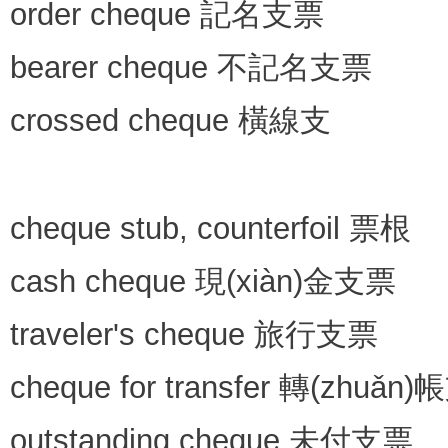
order cheque 記名支票
bearer cheque 不記名支票
crossed cheque 橫線支
cheque stub, counterfoil 票根
cash cheque 現(xiàn)金支票
traveler's cheque 旅行支票
cheque for transfer 轉(zhuǎn
outstanding cheque 未付支票