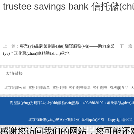
trustee savings bank 信托儲(
上一篇：
專業(yè)品牌策劃書(shū)翻譯服務(wù)——助力企業
下一篇
(yè)全球化戰(zhàn)略精準(zhǔn)落地
友情鏈接
北京翻譯公司
駕照翻譯蓋章
駕照翻譯
證件翻譯蓋章
證件翻譯
有機(jī)食品
大
海歷陽(yáng)光翻譯24小時(shí)服務(wù)熱線：400-666-9109（每天早8點(diǎn)-
北京海歷陽(yáng)光文化傳播公司版權(quán)所有 Copyright@2011
感谢您访问我们的网站，您可能还