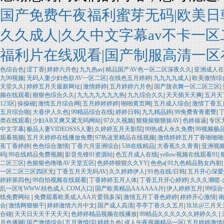
国产免费午夜福利蜜芽无码|欧美日
久久成人|久久中文字幕av不卡一区
福利片在线观看|国产制服高清一区
色综合色
|
涩丁香
|
婷婷六月色
|
九九热av
|
精品国产AV色一区二区深夜久久
|
亚洲成人在
九99视频
|
无码人妻少妇色欲AV一区二区
|
在线色五月婷婷
|
九九九九成人
|
欧美激情综
天堂久久
|
婷婷五月天最新网址
|
激情婷婷
|
五月婷婷六月色
|
国产脫衣舞一区二区三区
|
频在线观看
|
狠狠色综合久久
|
九九九九九九九热
|
九九综合久久
|
天天插天天爽
|
五月天
123区
|
操操碰
|
激情五月综合网
|
五月婷婷婷婷
|
啪啪黄页网
|
五月成人综合
|
激情丁香五
五月综合啪
|
大香伊人久色
|
99精品综合在线
|
婷婷日韩
|
九九精品婷
|
99免费青青蜜臀
|
类在线观看
|
少妇AB又爽又紧无码网站
|
97久久视频
|
狠狠操狠狠操AV
|
色婷操逼
|
专区
中文字幕
|
极品人妻VIDEOSSS人妻
|
久婷婷五月天影院
|
99热成人永久免费
|
99视频极
观看视频
|
五月天婷婷在线播放免费
|
97热这里精品在线视频
|
激情婷婷五月丁香啪啪啪
蕉丁香婷婷
|
色色综合激情
|
丁香六月亚洲综合
|
538在线精品
|
大香蕉久久青青
|
亚洲视
码
|
99在线精品免费视频
|
影音先锋91资源站
|
色五月成人在线
|
yellow视频在线观看91
|
二区三区
|
色狠狠色噜噜AV天堂五区
|
色婷婷狠狠久久YY
|
色色a
|
91九色精品熟女内射
|
一区二区三区四区无
|
丁香五月天无码AV
|
久久婷婷伊人
|
91色在线/日韩
|
五月开心深爱
婷婷第四色
|
99自拍视频在线观看
|
丁香婷婷五月人体
|
丁香五月开心婷婷
|
久久久潮喷-
乱一区9
|
WWW.桔色成人.COM入口
|
国产欧美精品AAAAAA片
|
伊人婷婷五月
|
99综
线免费网站
|
免费观看欧美成人AA片爱我多深
|
激情五月丁香色婷婷
|
婷婷开心激情
|
南
合
|
激情网狠狠干
|
婷婷激情六月中文
|
国产成人高清
|
亭亭丁香久久五月
|
玖玖@三月天
合碰
|
天天日天天干天天天
|
色婷婷精品视频在线播放
|
99精品久久久久久久婷婷久久
|
月色播网
|
国产激情综合
|
五月激情综
|
婷婷九色
|
成人午夜视频精品一区
|
五月婷婷激情