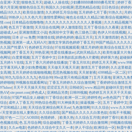
合亚洲+天堂
|
狠狠色五月天
|
超碰人人操在线
|
少妇搡BBBB搡BBB搡毛茸茸
|
婷婷丁香
香六月亚洲
|
狠狠色综合五月
|
韩国久久少妇视屏
|
思思热精品在线
|
日日色综合
|
婷婷的
精品18久久久
|
欧美综合激情
|
久久婷婷五月综合啪
|
五月婷婷七月丁香
|
91热久久
|
月婷
精品
|
99热伊人
|
久久色六月
|
激情性爱网站
|
俺也去在线久久精品23欧美综合视频网站,
情.com
|
日本精品在线噜噜噜
|
久久久久久久久久久久久久人妻视频
|
久久久精品视频7
合网
|
色五月丁香激情
|
天天综合在线网
|
伊人激情影院
|
五月丁香综合久久夜夜
|
这里都
超碰成人av
|
亚洲激情图文小说
|
色屌丝中文字幕
|
色三级色三级
|
色伊人91在线视频
|
人
婷啪啪
|
日本 @ va 免费
|
99激情在线
|
婷婷色婷婷
|
极品五月天
|
五月天激情四射
|
色五月
热视频
|
亚洲第一成人无码A片
|
激情文学第四色婷婷丁香五月
|
99国产精品久久久久
久久国产性爱A V
|
色婷婷五月综合
|
97在线视频观看
|
骚五月婷婷
|
欧美综合在线五月天
视频网
|
婷丁香五月天
|
99热亚洲
|
性爱在线播放av
|
武则天精品久久
|
欧美性做爰大片免
色网址
|
白度黄视频
|
五月丁香婷中文
|
日本熟妇乱妇熟色A片蜜桃
|
婷婷第六色
|
超碰操
五月婷A V在线
|
五月丁香六月婷婷在线播放
|
丁香五月玖玖
|
婷婷五月天天爽
|
www.9
文字幕无码人妻少妇免费视频
|
天天做天天视天天谢
|
激情五月丁香婷婷
|
久久这里都是
女高潮
|
五月天婷婷在线啪啪视频
|
思思热视频在线
|
天天射射夜
|
4399精品一区二区
|
9
站
|
99九九综合久久九九
|
色综合99
|
99re这里只有精品视频了
|
五月天基地
|
亚洲九九免
婷婷啪啪
|
99视频在线观看网址
|
丁香五月婷婷久久综合激情网
|
丁香婷婷综合激情五月
97luluse
|
天天干天天操天天拍
|
涩涩涩五月天
|
日韩砖区
|
www.精品99
|
超碰69天堂
|
特黄
热AⅤ
|
site:pnnrt.com
|
婷色成人
|
亚洲精品另类
|
日韩99视频
|
色婷婷五月天天天干天天操
天综合
|
97国产精品女人碰碰
|
91丁香综合
|
欧洲一区二区
|
婷婷性色
|
av色色国产
|
丁香
综合
|
成年人丁香五月
|
99热综合色图
|
91大神操美女
|
操逼视频一区
|
五月丁香婷中文
|
产宗和精品1上映
|
天天综合亚洲综合网天天αⅴ
|
九色激情网
|
91久久综合
|
www.久久9
√天堂资源在线人妻熟女
|
久久综合影院
|
国产精品久久久久久白浆色欲
|
在线不卡视频
|
国
|
97色一二三
|
CAOBIBI
|
色情婷婷。
|
欧美久热
|
久久综合五月情
|
婷婷丁香91
|
欧美日
色视频在线
|
色.五月综合网
|
综合超碰熟
|
丁香五月婷婷久久综合激情网
|
99视频在线啪
美女
|
久久av电影
|
色婷婷久久综合中文久久一本
|
伊人干综合
|
欧洲综合一区
|
秋霞午夜