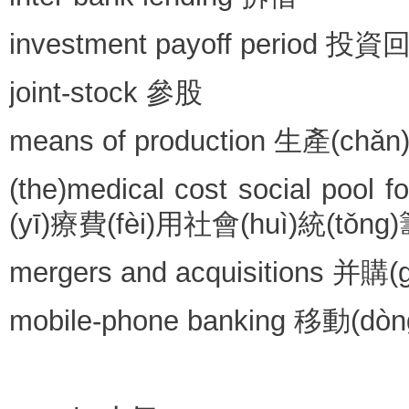
investment payoff period 投
joint-stock 參股
means of production 生產(chǎ
(the)medical cost social pool
(yī)療費(fèi)用社會(huì)統(tǒng
mergers and acquisitions 并購(
mobile-phone banking 移動(