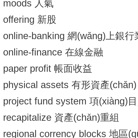
moods 人氣
offering 新股
online-banking 網(wǎng)上銀行
online-finance 在線金融
paper profit 帳面收益
physical assets 有形資產(chǎn)
project fund system 項(xià
recapitalize 資產(chǎn)重組
regional corrency blocks 地區