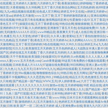
在线观看
|
五月婷婷久久激情
|
六月婷婷九月丁香
|
夜夜操加勒比
|
婷婷啪啪
|
丁香婷婷成
啪首页
|
大香蕉啪啪
|
久久99热网
|
五月丁香六月欧美综合网站
|
五月四色婷婷
|
色999亚
线
|
九九re精品视频在线观看
|
桔色成人官方网站
|
婷婷五月中文在线
|
w婷婷五月婷婷w
|
洲天堂aaa
|
婷婷色五月激情
|
www.五月丁香
|
五月丁香婷婷激情四射迷人
|
亚洲在线网站
情在线视频
|
99热这里只有在线播放
|
激情网战码亚洲A
|
性爱激情小说AV五月丁香花
|
香色五月 97干
|
操骚货在线
|
五月丁香婷爱在线
|
99热综合网
|
狠狠插狠狠
|
五月婷婷综合
亚洲婷婷6月中文字幕
|
久久婷婷激情
|
亚洲激情丁香五月天色
|
在线超碰免费
|
91 九色 
婷
|
无码激情AAAAA片-区区
|
www99精品亚
|
夜夜爽天天干
|
成人在线日韩
|
亚洲日韩
月,色播五月
|
久久天堂色
|
婷婷丁香社区
|
久久草人妻
|
密黄站
|
五月丁香拍拍激情综合
|
91九色精品
|
五月婷婷丁香
|
夜色五月天
|
五月天婷婷Av
|
永久的网站AAAA
|
五月婷婷
天激情网址
|
五月丁香淫淫婷婷婷
|
9色在线视频
|
99久久99久久综合
|
婷婷五月a
|
九九色
婷婷影院
|
92久久久
|
欧美激情五月天婷婷
|
五月天色婷婷成人
|
大战熟女丰满人妻AV
|
国产区
|
婷婷在线五月天观看
|
丁香六月婷婷五月婷婷
|
久久激情四射
|
日日夜夜噜噜爽
线观看
|
天干干夜夜操
|
欧美顶级少妇做爰HD
|
AV色婷婷
|
久re热视频
|
久久人人添人人爽
eeuss人妻
|
www.五月天色色.com
|
Caoub青青超碰
|
99这里只有免费的小视频在线观看
|
在线视频
|
日本欧美成人片AAAA
|
97超碰在线免费观看
|
99日韩网站
|
亚洲人妻av伦理
|
区
|
九九色人
|
九九五月天
|
日本WWW九九九
|
精品99在线观看
|
五月婷婷天
|
久热伊人9
丁香婷婷天堂
|
99re视频在线
|
噜噜狠狠色综合久
|
99热日韩
|
色五月网址
|
国产欧美婷婷
线观看不卡视频网站
|
久久久思思热
|
99久.
|
99精品在线
|
精品五月天
|
色色激情五月
|
色
久只有精
|
国产精品第一国产精品
|
WWW,五月
|
伊人婷婷青青cao
|
六月丁丁香
|
热热久久
频在线观看
|
久久久久久久久久久久63
|
激情av在线
|
五月婷婷啪啪
|
99惹 精品在线
|
成
频1在线
|
www.五月天
|
五月丁香六月婷婷手机无线
|
大香蕉狼人久久
|
国产精品第一国
91丨九色丨国产打屁股
|
色五月婷婷天堂
|
日本99热
|
婷婷午夜丁香
|
99热成人在线
|
香蕉
婷婷福利
|
天天肏天天肏天天肏
|
色色丁香
|
www.99热
|
日本片日本片祼观看网站在线看
五月激情丁香
|
激情婷婷久久
|
五月天激情久久
|
色婷婷五月天激情在线播放
|
再綫Av免
天操
|
日韩 欧美 国产 一区 二区
|
色五月婷婷 成人
|
亚洲免费av在线
|
香港九九六区八区9